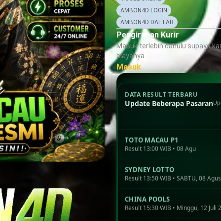
AMBON4D LOGIN
AMBON4D DAFTAR
Pengiriman Kurir
Masuk terlebih dahulu supaya ka
biayanya
Masuk