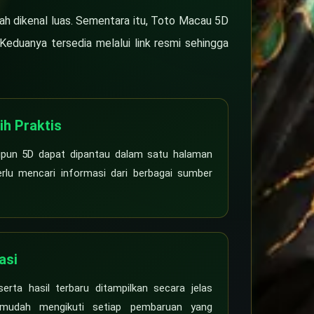
ah dikenal luas. Sementara itu, Toto Macau 5D
eduanya tersedia melalui link resmi sehingga
ih Praktis
pun 5D dapat dipantau dalam satu halaman
rlu mencari informasi dari berbagai sumber
asi
erta hasil terbaru ditampilkan secara jelas
 mudah mengikuti setiap pembaruan yang