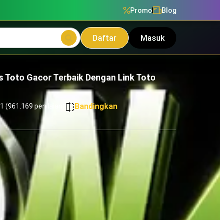
Promo
Blog
Daftar
Masuk
 Toto Gacor Terbaik Dengan Link Toto
Bandingkan
1 (961.169 penilaian)