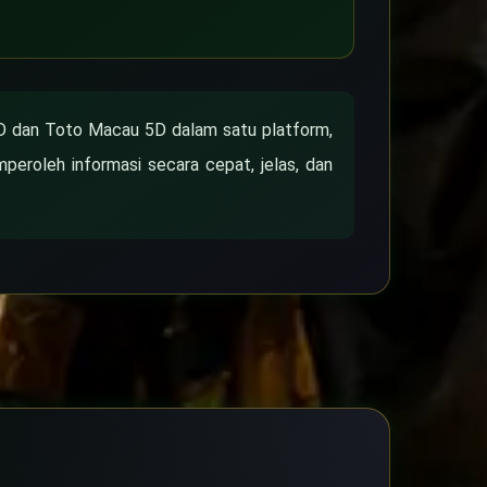
4D dan Toto Macau 5D dalam satu platform,
eroleh informasi secara cepat, jelas, dan