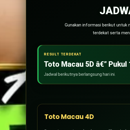
JADW
Gunakan informasi berikut untuk 
terdekat serta men
RESULT TERDEKAT
Toto Macau 5D â€” Pukul 
Jadwal berikutnya berlangsung hari ini.
Toto Macau 4D