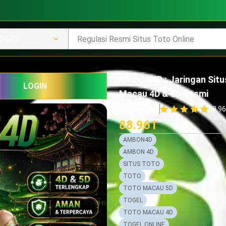
ON4D
AMBON4D : Jaringan Situs
LOGIN
Macau 4D & 5D Resmi
Terjual 88K+
88.96
88.961
AMBON4D
AMBON 4D
SITUS TOTO
TOTO
TOTO MACAU 5D
TOGEL
TOTO MACAU 4D
TOGEL ONLINE