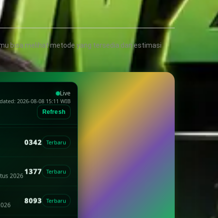
mu bisa melihat metode yang tersedia dan estimasi