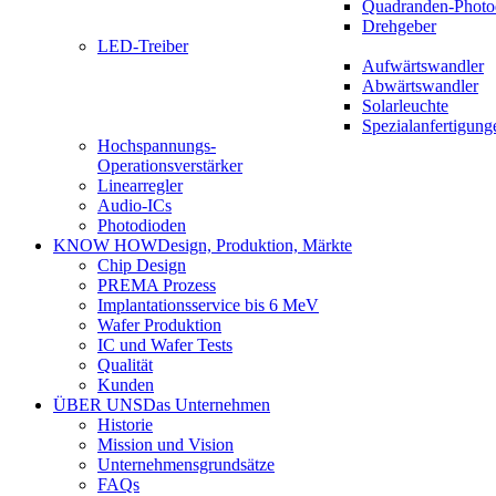
Quadranden-Photo
Drehgeber
LED-Treiber
Aufwärtswandler
Abwärtswandler
Solarleuchte
Spezialanfertigung
Hochspannungs-
Operationsverstärker
Linearregler
Audio-ICs
Photodioden
KNOW HOW
Design, Produktion, Märkte
Chip Design
PREMA Prozess
Implantationsservice bis 6 MeV
Wafer Produktion
IC und Wafer Tests
Qualität
Kunden
ÜBER UNS
Das Unternehmen
Historie
Mission und Vision
Unternehmensgrundsätze
FAQs