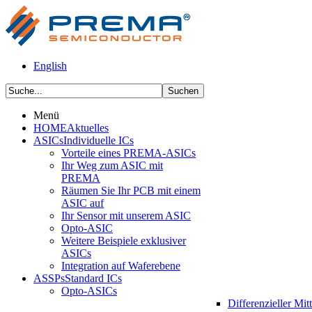
English
Menü
HOME
Aktuelles
ASICs
Individuelle ICs
Vorteile eines PREMA-ASICs
Ihr Weg zum ASIC mit
PREMA
Räumen Sie Ihr PCB mit einem
ASIC auf
Ihr Sensor mit unserem ASIC
Opto-ASIC
Weitere Beispiele exklusiver
ASICs
Integration auf Waferebene
ASSPs
Standard ICs
Opto-ASICs
Differenzieller Mit